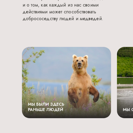
и о том, как каждый из нас своими
действиями может способствовать
добрососедству людей и медведей.
ПРАВДА
Но мы привыкли к соседству
и избегаем людей и их жилища,
если нас не привлекать
и не провоцировать.
МЫ БЫЛИ ЗДЕСЬ
РАНЬШЕ ЛЮДЕЙ
МЫ 