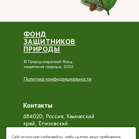
ФОНД
ЗАЩИТНИКОВ
ПРИРОДЫ
© Природоохранный Фонд
защитников природы, 2026
Политика конфиденциальности
Контакты
684020, Россия, Камчатский
край, Елизовский
муниципальный район,
Раздольненское сельское
Сайт использует cookie-файлы, чтобы сделать ваше пребывание